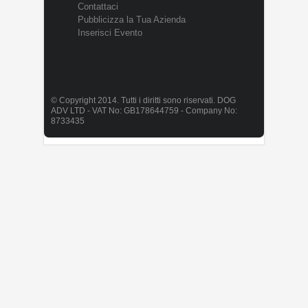
Contattaci
Pubblicizza la Tua Azienda
Inserisci Evento
© Copyright 2014. Tutti i diritti sono riservati. DOG
ADV LTD - VAT No: GB178644759 - Company No:
8733435