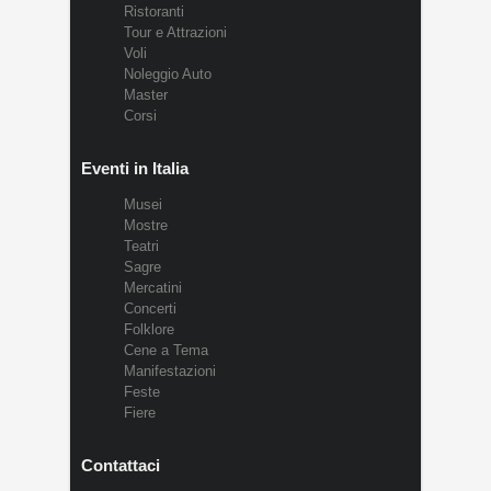
Ristoranti
Tour e Attrazioni
Voli
Noleggio Auto
Master
Corsi
Eventi in Italia
Musei
Mostre
Teatri
Sagre
Mercatini
Concerti
Folklore
Cene a Tema
Manifestazioni
Feste
Fiere
Contattaci