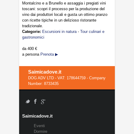
Montalcino e a Brunello e assaggia i pregiati vini
toscani: scopri il processo per la produzione del
vino dai produttori locali e gusta un ottimo pranzo
con ricette tipiche in un delizioso ristorante
tradizionale.
Categorie:
Escursioni in natura
-
Tour culinari e
gastronomici
da
400 €
a persona
Prenota ▶
Saimicadove.it
DOG ADV LTD - VAT: 178644759 - Company
Number: 8733435
Saimicadove.it
Eventi
Dormire