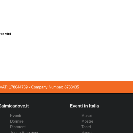
ne vini
VAT: 178644759 - Company Number: 8733435
Saimicadove.it
Eventi in Italia
Eventi
Musei
Dormire
Mostre
Ristoranti
Teatri
Tour e Attrazioni
Sagre