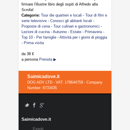
firmare l'illustre libro degli ospiti di Alfredo alla
Scrofa!
Categorie:
Tour die quartieri e locali
-
Tour di film e
serie televisive
-
Conosci gli abitanti locali
-
Proposte di cena
-
Tour culinari e gastronomici
-
Lezioni di cucina
-
Autunno
-
Estate
-
Primavera
-
Top 10
-
Per famiglie
-
Attività per i giorni di pioggia
-
Prima visita
da
38 €
a persona
Prenota ▶
Saimicadove.it
DOG ADV LTD - VAT: 178644759 - Company
Number: 8733435
Saimicadove.it
Eventi