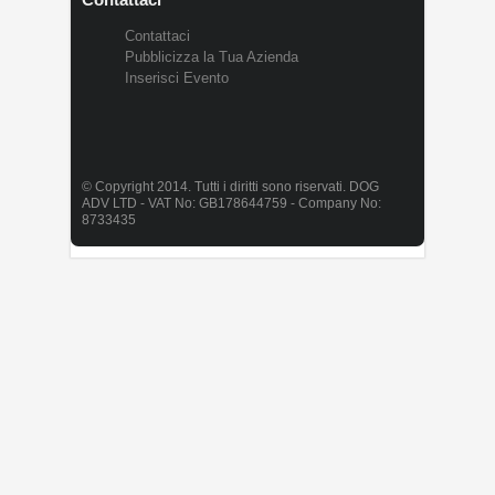
Contattaci
Pubblicizza la Tua Azienda
Inserisci Evento
© Copyright 2014. Tutti i diritti sono riservati. DOG
ADV LTD - VAT No: GB178644759 - Company No:
8733435