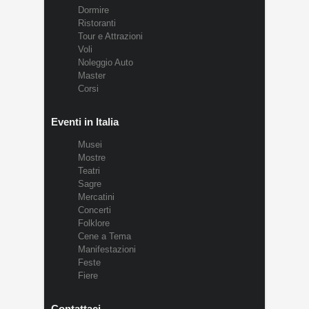
Dormire
Ristoranti
Tour e Attrazioni
Voli
Noleggio Auto
Master
Corsi
Eventi in Italia
Musei
Mostre
Teatri
Sagre
Mercatini
Concerti
Folklore
Cene a Tema
Manifestazioni
Feste
Fiere
Contattaci