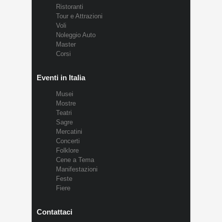
Ristoranti
Tour e Attrazioni
Voli
Noleggio Auto
Master
Corsi
Eventi in Italia
Musei
Mostre
Teatri
Sagre
Mercatini
Concerti
Folklore
Cene a Tema
Manifestazioni
Feste
Fiere
Contattaci