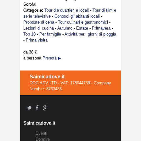
Scrofa!
Categorie:
Tour die quartieri e locali
-
Tour di film e
serie televisive
-
Conosci gli abitanti locali
-
Proposte di cena
-
Tour culinari e gastronomici
-
Lezioni di cucina
-
Autunno
-
Estate
-
Primavera
-
Top 10
-
Per famiglie
-
Attività per i giorni di pioggia
-
Prima visita
da
38 €
a persona
Prenota ▶
Saimicadove.it
DOG ADV LTD - VAT: 178644759 - Company
Number: 8733435
Saimicadove.it
Eventi
Dormire