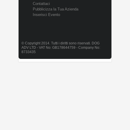
Contattaci
Pubblicizza la Tua Azienda
Inserisci Evento
© Copyright 2014. Tutti i diritti sono riservati. DOG
ADV LTD - VAT No: GB178644759 - Company No:
8733435