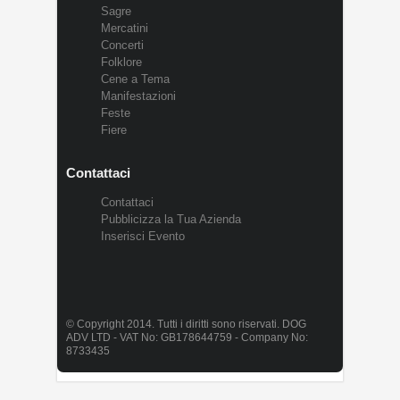
Sagre
Mercatini
Concerti
Folklore
Cene a Tema
Manifestazioni
Feste
Fiere
Contattaci
Contattaci
Pubblicizza la Tua Azienda
Inserisci Evento
© Copyright 2014. Tutti i diritti sono riservati. DOG
ADV LTD - VAT No: GB178644759 - Company No:
8733435