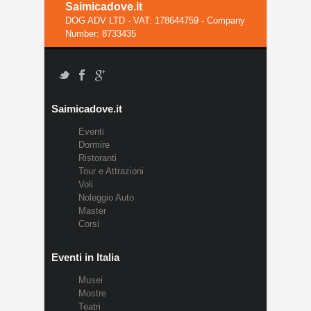
Saimicadove.it
DOG ADV LTD - VAT: 178644759 - Company
Number: 8733435
Saimicadove.it
Eventi
Dormire
Ristoranti
Tour e Attrazioni
Voli
Noleggio Auto
Master
Corsi
Eventi in Italia
Musei
Mostre
Teatri