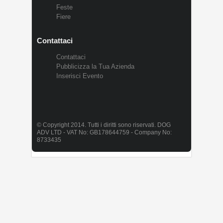
Feste
Fiere
Contattaci
Contattaci
Pubblicizza la Tua Azienda
Inserisci Evento
© Copyright 2014. Tutti i diritti sono riservati. DOG
ADV LTD - VAT No: GB178644759 - Company No:
8733435