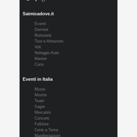
Saimicadove.it
Eventi
Dormire
Ristoranti
Tour e Attrazioni
Voli
Noleggio Auto
Master
Corsi
Eventi in Italia
Musei
Mostre
Teatri
Sagre
Mercatini
Concerti
Folklore
Cene a Tema
Manifestazioni