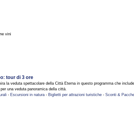
ne vini
o: tour di 3 ore
ra la veduta spettacolare della Città Eterna in questo programma che include
o per una veduta panoramica della città.
urali
-
Escursioni in natura
-
Biglietti per attrazioni turistiche
-
Sconti & Pacche