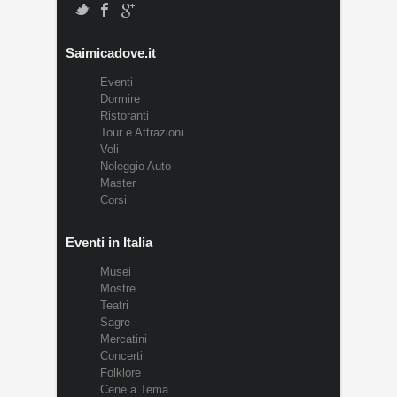
Saimicadove.it
Eventi
Dormire
Ristoranti
Tour e Attrazioni
Voli
Noleggio Auto
Master
Corsi
Eventi in Italia
Musei
Mostre
Teatri
Sagre
Mercatini
Concerti
Folklore
Cene a Tema