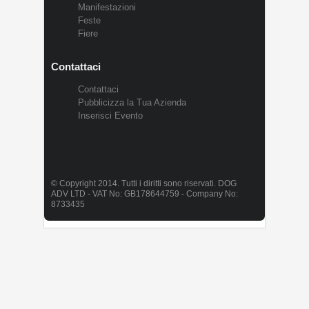
Manifestazioni
Feste
Fiere
Contattaci
Contattaci
Pubblicizza la Tua Azienda
Inserisci Evento
© Copyright 2014. Tutti i diritti sono riservati. DOG
ADV LTD - VAT No: GB178644759 - Company No:
8733435