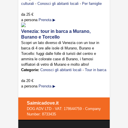
culturali
-
Conosci gli abitanti locali
-
Per famiglie
da
25 €
a persona
Prenota ▶
Venezia: tour in barca a Murano,
Burano e Torcello
Scopri un lato diverso di Venezia con un tour in
barca di 4 ore alle isole di Murano, Burano e
Torcello: fuggi dalle folle di turisti del centro e
ammira le colorate case di Burano, i famosi
soffiatori di vetro di Murano e molto altro!
Categorie:
Conosci gli abitanti locali
-
Tour in barca
da
20 €
a persona
Prenota ▶
Saimicadove.it
DOG ADV LTD - VAT: 178644759 - Company
Number: 8733435