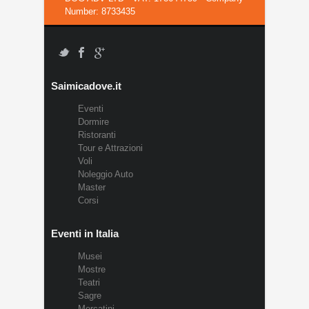
Number: 8733435
Saimicadove.it
Eventi
Dormire
Ristoranti
Tour e Attrazioni
Voli
Noleggio Auto
Master
Corsi
Eventi in Italia
Musei
Mostre
Teatri
Sagre
Mercatini