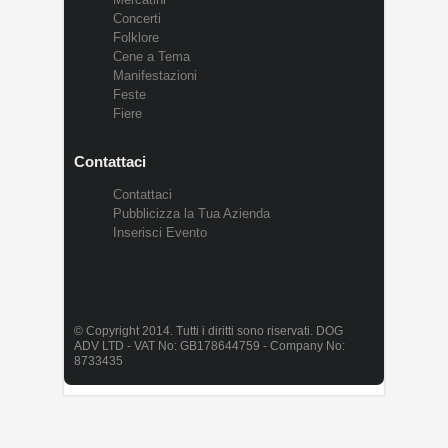
Concerti
Folklore
Cene a Tema
Manifestazioni
Feste
Fiere
Contattaci
Contattaci
Pubblicizza la Tua Azienda
Inserisci Evento
© Copyright 2014. Tutti i diritti sono riservati. DOG
ADV LTD - VAT No: GB178644759 - Company No:
8733435