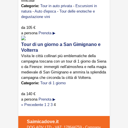
vinicola!
Categorie:
Tour in auto privata
-
Escursioni in
natura
-
Auto d'epoca
-
Tour delle enoteche e
degustazione vini
da
105 €
a persona
Prenota ▶
Tour di un giorno a San Gimignano e
Volterra
Visita le città collinari più emblematiche della
campagna toscana con un tour di 1 giorno da Siena
o da Firenze: immergiti nell'atmosfera e nella magia
medievale di San Gimignano e ammira la splendida
campagna che circonda la città di Volterra.
Categorie:
Tour di 1 giorno
da
140 €
a persona
Prenota ▶
« Precedente
1
2
3
4
Saimicadove.it
DOG ADV LTD - VAT: 178644759 - Company