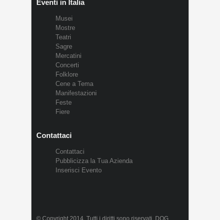
Eventi in Italia
Musei
Mostre
Teatri
Sagre
Mercatini
Concerti
Folklore
Cene a Tema
Manifestazioni
Feste
Fiere
Contattaci
Contattaci
Pubblicizza la Tua Azienda
Inserisci Evento
© Copyright 2014. Tutti i diritti sono riservati. DOG