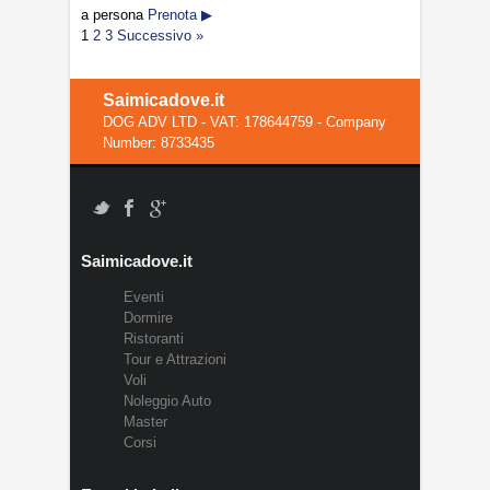
a persona
Prenota ▶
1
2
3
Successivo »
Saimicadove.it
DOG ADV LTD - VAT: 178644759 - Company
Number: 8733435
Saimicadove.it
Eventi
Dormire
Ristoranti
Tour e Attrazioni
Voli
Noleggio Auto
Master
Corsi