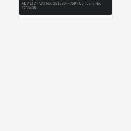
ADV LTD - VAT No: GB178644759 - Company No:
8733435