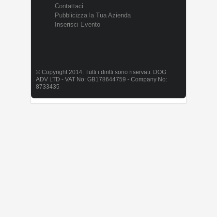
Contattaci
Pubblicizza la Tua Azienda
Inserisci Evento
© Copyright 2014. Tutti i diritti sono riservati. DOG
ADV LTD - VAT No: GB178644759 - Company No:
8733435