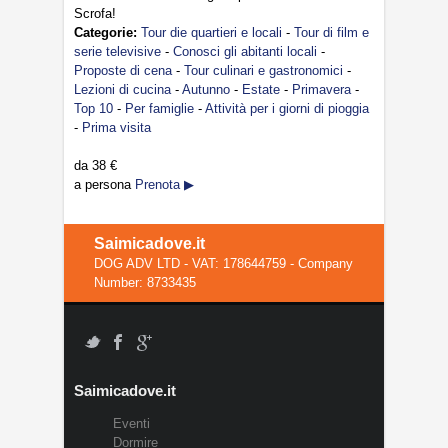
Scrofa!
Categorie:
Tour die quartieri e locali
-
Tour di film e
serie televisive
-
Conosci gli abitanti locali
-
Proposte di cena
-
Tour culinari e gastronomici
-
Lezioni di cucina
-
Autunno
-
Estate
-
Primavera
-
Top 10
-
Per famiglie
-
Attività per i giorni di pioggia
-
Prima visita
da
38 €
a persona
Prenota ▶
Saimicadove.it
DOG ADV LTD - VAT: 178644759 - Company
Number: 8733435
Saimicadove.it
Eventi
Dormire