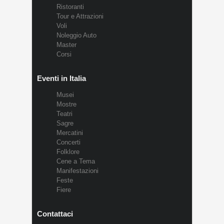
Ristoranti
Tour e Attrazioni
Voli
Noleggio Auto
Master
Corsi
Eventi in Italia
Musei
Mostre
Teatri
Sagre
Mercatini
Concerti
Folklore
Cene a Tema
Manifestazioni
Feste
Fiere
Contattaci