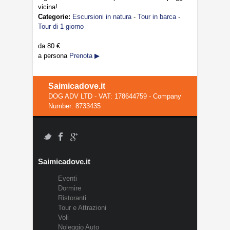
vicina!
Categorie:
Escursioni in natura
-
Tour in barca
-
Tour di 1 giorno
da
80 €
a persona
Prenota ▶
Saimicadove.it
DOG ADV LTD - VAT: 178644759 - Company
Number: 8733435
Saimicadove.it
Eventi
Dormire
Ristoranti
Tour e Attrazioni
Voli
Noleggio Auto