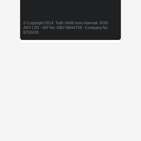
© Copyright 2014. Tutti i diritti sono riservati. DOG
ADV LTD - VAT No: GB178644759 - Company No:
8733435