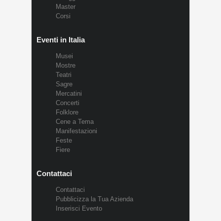
Master
Corsi
Eventi in Italia
Musei
Mostre
Teatri
Sagre
Mercatini
Concerti
Folklore
Cene a Tema
Manifestazioni
Feste
Fiere
Contattaci
Contattaci
Pubblicizza la Tua Azienda
Inserisci Evento