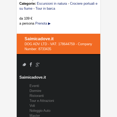
Categorie:
Escursioni in natura
-
Crociere portuali e
su fiume
-
Tour in barca
da
109 €
a persona
Prenota ▶
Saimicadove.it
DOG ADV LTD - VAT: 178644759 - Company
Number: 8733435
Saimicadove.it
Eventi
Dormire
Ristoranti
Tour e Attrazioni
Voli
Noleggio Auto
Master