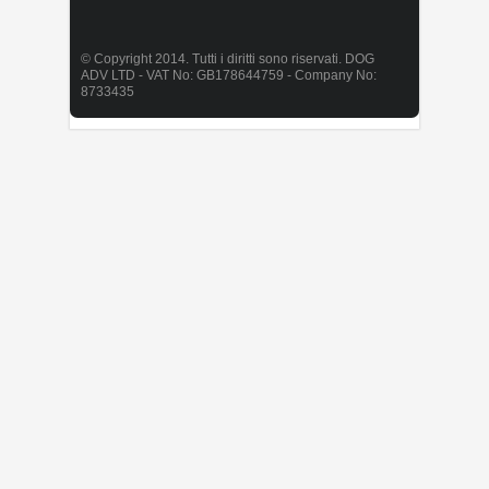
© Copyright 2014. Tutti i diritti sono riservati. DOG
ADV LTD - VAT No: GB178644759 - Company No:
8733435