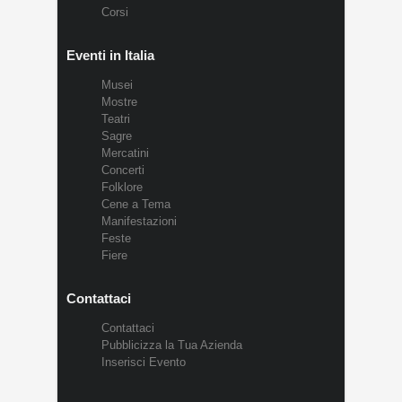
Corsi
Eventi in Italia
Musei
Mostre
Teatri
Sagre
Mercatini
Concerti
Folklore
Cene a Tema
Manifestazioni
Feste
Fiere
Contattaci
Contattaci
Pubblicizza la Tua Azienda
Inserisci Evento