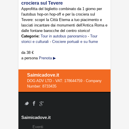
crociera sul Tevere
Approfitta del biglietto combinato da 1 giorno per
l'autobus hop-on hop-off e per la crociera sul
Tevere: scopri la Città Eterna a tuo piacimento e
lasciati incantare dai monumenti dell'Antica Roma e
dalle fontane barocche del centro storico!
Categorie:
Tour in autobus panoramico
-
Tour
storici e culturali
-
Crociere portuali e su fiume
da
38 €
a persona
Prenota ▶
Saimicadove.it
DOG ADV LTD - VAT: 178644759 - Company
Number: 8733435
Saimicadove.it
Eventi