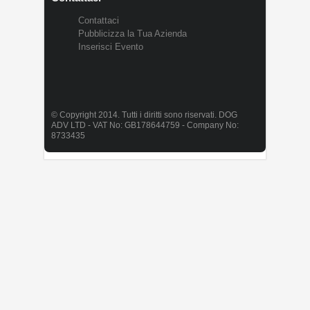
Contattaci
Pubblicizza la Tua Azienda
Inserisci Evento
© Copyright 2014. Tutti i diritti sono riservati. DOG
ADV LTD - VAT No: GB178644759 - Company No:
8733435