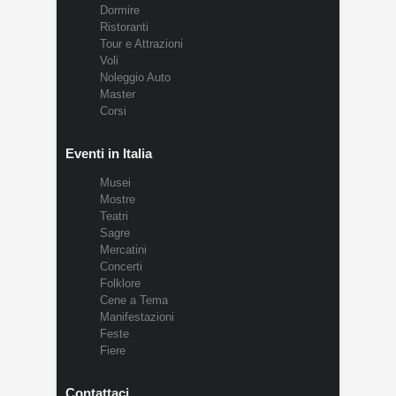
Dormire
Ristoranti
Tour e Attrazioni
Voli
Noleggio Auto
Master
Corsi
Eventi in Italia
Musei
Mostre
Teatri
Sagre
Mercatini
Concerti
Folklore
Cene a Tema
Manifestazioni
Feste
Fiere
Contattaci