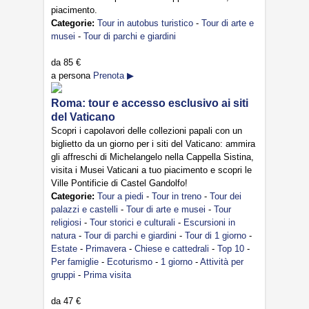
piacimento.
Categorie:
Tour in autobus turistico
-
Tour di arte e
musei
-
Tour di parchi e giardini
da
85 €
a persona
Prenota ▶
Roma: tour e accesso esclusivo ai siti
del Vaticano
Scopri i capolavori delle collezioni papali con un
biglietto da un giorno per i siti del Vaticano: ammira
gli affreschi di Michelangelo nella Cappella Sistina,
visita i Musei Vaticani a tuo piacimento e scopri le
Ville Pontificie di Castel Gandolfo!
Categorie:
Tour a piedi
-
Tour in treno
-
Tour dei
palazzi e castelli
-
Tour di arte e musei
-
Tour
religiosi
-
Tour storici e culturali
-
Escursioni in
natura
-
Tour di parchi e giardini
-
Tour di 1 giorno
-
Estate
-
Primavera
-
Chiese e cattedrali
-
Top 10
-
Per famiglie
-
Ecoturismo
-
1 giorno
-
Attività per
gruppi
-
Prima visita
da
47 €