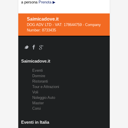
a persona
Prenota ▶
Saimicadove.it
DOG ADV LTD - VAT: 178644759 - Company
Number: 8733435
Saimicadove.it
Eventi
Dormire
Ristoranti
Tour e Attrazioni
Voli
Noleggio Auto
Master
Corsi
Eventi in Italia