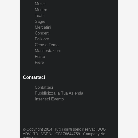
Musei
Mostre
Teatri
Sagre
Mercatini
Concerti
Folklore
Cene a Tema
Manifestazioni
Feste
Fiere
Contattaci
Contattaci
Pubblicizza la Tua Azienda
Inserisci Evento
© Copyright 2014. Tutti i diritti sono riservati. DOG
ADV LTD - VAT No: GB178644759 - Company No: