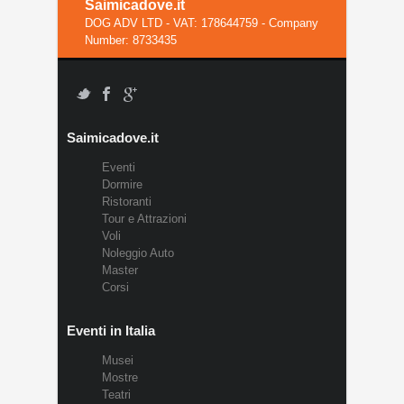
Saimicadove.it
DOG ADV LTD - VAT: 178644759 - Company
Number: 8733435
Saimicadove.it
Eventi
Dormire
Ristoranti
Tour e Attrazioni
Voli
Noleggio Auto
Master
Corsi
Eventi in Italia
Musei
Mostre
Teatri