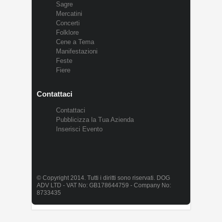
Sagre
Mercatini
Concerti
Folklore
Cene a Tema
Manifestazioni
Feste
Fiere
Contattaci
Contattaci
Pubblicizza la Tua Azienda
Inserisci Evento
© Copyright 2014. Tutti i diritti sono riservati. DOG
ADV LTD - VAT No: GB178644759 - Company No:
8733435