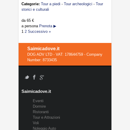
Categorie:
Tour a piedi
-
Tour archeologici
-
Tour
storici e culturali
da
65 €
a persona
Prenota ▶
1
2
Successivo »
Saimicadove.it
DOG ADV LTD - VAT: 178644759 - Company
Number: 8733435
Saimicadove.it
Eventi
Dormire
Ristoranti
Tour e Attrazioni
Voli
Noleggio Auto