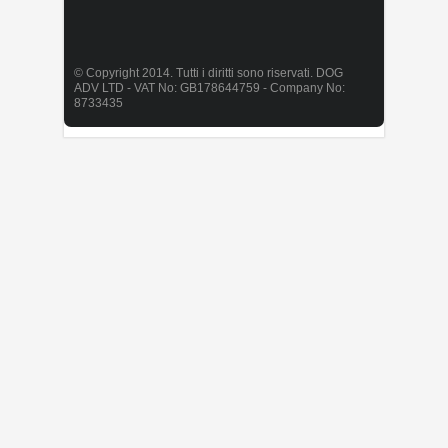
© Copyright 2014. Tutti i diritti sono riservati. DOG
ADV LTD - VAT No: GB178644759 - Company No:
8733435