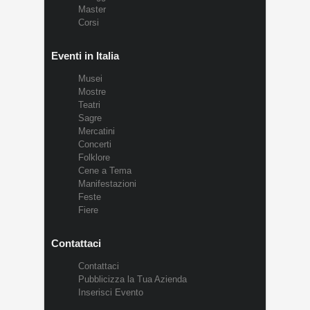
Master
Corsi
Eventi in Italia
Musei
Mostre
Teatri
Sagre
Mercatini
Concerti
Folklore
Cene a Tema
Manifestazioni
Feste
Fiere
Contattaci
Contattaci
Pubblicizza la Tua Azienda
Inserisci Evento