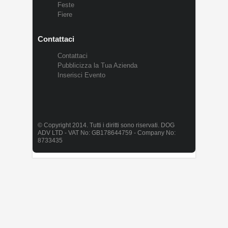
Feste
Fiere
Contattaci
Contattaci
Pubblicizza la Tua Azienda
Inserisci Evento
© Copyright 2014. Tutti i diritti sono riservati. DOG
ADV LTD - VAT No: GB178644759 - Company No:
8733435