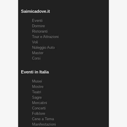
Saimicadove.it
Eventi
Dormire
Ristoranti
Tour e Attrazioni
Voli
Noleggio Auto
Master
Corsi
Eventi in Italia
Musei
Mostre
Teatri
Sagre
Mercatini
Concerti
Folklore
Cene a Tema
Manifestazioni