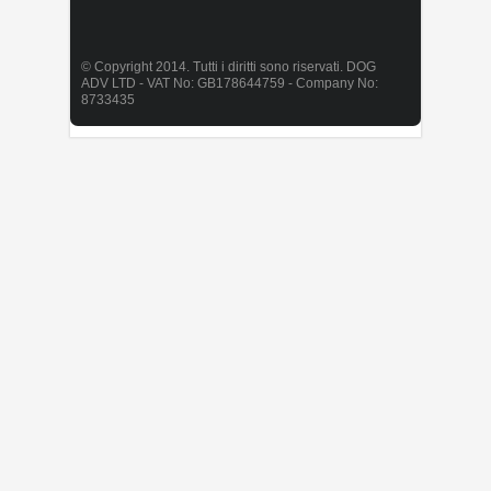
© Copyright 2014. Tutti i diritti sono riservati. DOG
ADV LTD - VAT No: GB178644759 - Company No:
8733435