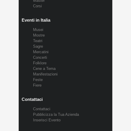
Master
Corsi
Eventi in Italia
Musei
Mostre
Teatri
Sagre
Mercatini
Concerti
Folklore
Cene a Tema
Manifestazioni
Feste
Fiere
Contattaci
Contattaci
Pubblicizza la Tua Azienda
Inserisci Evento