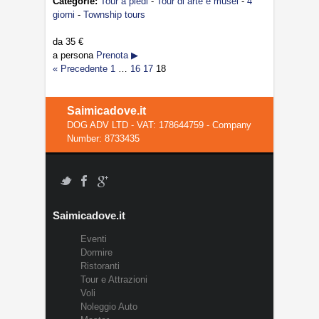
Categorie:
Tour a piedi
-
Tour di arte e musei
-
4
giorni
-
Township tours
da
35 €
a persona
Prenota ▶
« Precedente
1
…
16
17
18
Saimicadove.it
DOG ADV LTD - VAT: 178644759 - Company
Number: 8733435
Saimicadove.it
Eventi
Dormire
Ristoranti
Tour e Attrazioni
Voli
Noleggio Auto