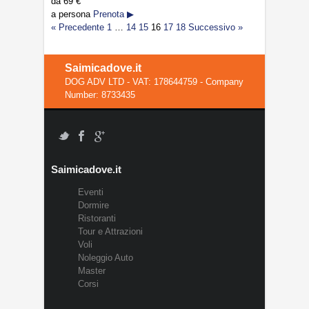
da
69 €
a persona
Prenota ▶
« Precedente
1
…
14
15
16
17
18
Successivo »
Saimicadove.it
DOG ADV LTD - VAT: 178644759 - Company
Number: 8733435
Saimicadove.it
Eventi
Dormire
Ristoranti
Tour e Attrazioni
Voli
Noleggio Auto
Master
Corsi