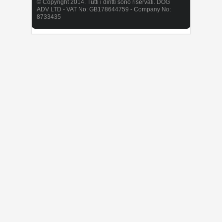
© Copyright 2014. Tutti i diritti sono riservati. DOG
ADV LTD - VAT No: GB178644759 - Company No:
8733435