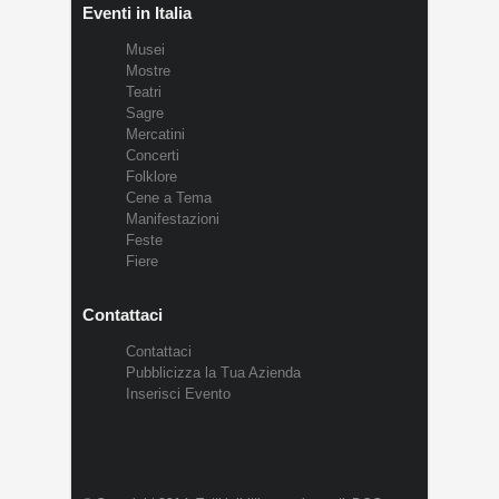
Eventi in Italia
Musei
Mostre
Teatri
Sagre
Mercatini
Concerti
Folklore
Cene a Tema
Manifestazioni
Feste
Fiere
Contattaci
Contattaci
Pubblicizza la Tua Azienda
Inserisci Evento