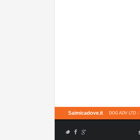
Saimicadove.it
DOG ADV LTD - 