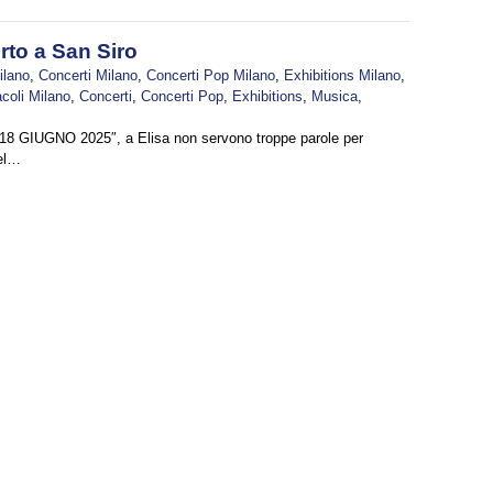
rto a San Siro
ilano
,
Concerti Milano
,
Concerti Pop Milano
,
Exhibitions Milano
,
coli Milano
,
Concerti
,
Concerti Pop
,
Exhibitions
,
Musica
,
 GIUGNO 2025″, a Elisa non servono troppe parole per
nel…