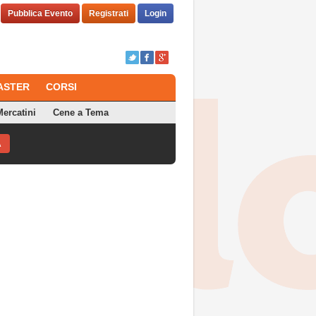
Pubblica Evento
Registrati
Login
ASTER
CORSI
ercatini
Cene a Tema
A