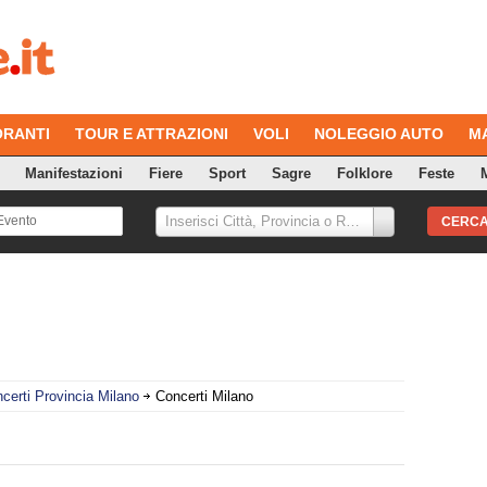
ORANTI
TOUR E ATTRAZIONI
VOLI
NOLEGGIO AUTO
M
Manifestazioni
Fiere
Sport
Sagre
Folklore
Feste
M
Inserisci Città, Provincia o Regione
CERC
certi Provincia Milano
Concerti Milano