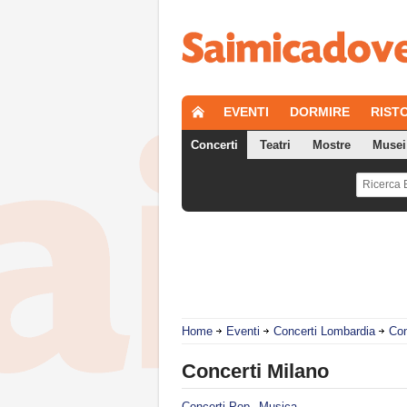
EVENTI
DORMIRE
RIST
Concerti
Teatri
Mostre
Musei
Home
Eventi
Concerti Lombardia
Con
Concerti Milano
Concerti Pop
Musica