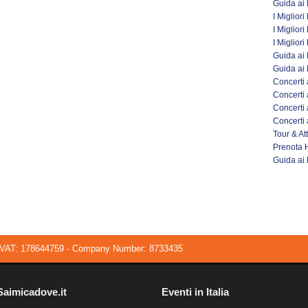
Guida ai M
I Miglior
I Migliori
I Migliori
Guida ai M
Guida ai M
Concerti
Concerti 
Concerti 
Concerti
Tour & Att
Prenota Ho
Guida ai
VAT: 178644759 - Company Number: 8733435
Saimicadove.it
Eventi in Italia