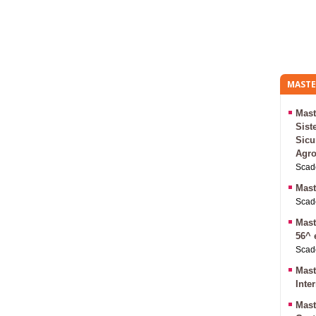
MASTE
Mast
Sist
Sicu
Agro
Scade
Mast
Scade
Mast
56^ 
Scade
Mast
Inte
Mast