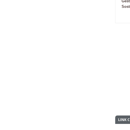
Gest
Sost
LINK C