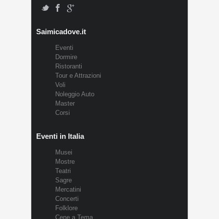
Saimicadove.it
Eventi
Dormire
Ristoranti
Tour e Attrazioni
Voli
Noleggio Auto
Master
Corsi
Eventi in Italia
Musei
Mostre
Teatri
Sagre
Mercatini
Concerti
Folklore
Cene a Tema