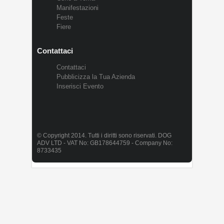
Manifestazioni
Feste
Fiere
Contattaci
Contattaci
Pubblicizza la Tua Azienda
Inserisci Evento
© Copyright 2014. Tutti i diritti sono riservati. DOG
ADV LTD - VAT No: GB178644759 - Company No:
8733435