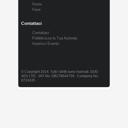
Feste
Fiere
Contattaci
Contattaci
Pubblicizza la Tua Azienda
Inserisci Evento
© Copyright 2014. Tutti i diritti sono riservati. DOG
ADV LTD - VAT No: GB178644759 - Company No:
8733435