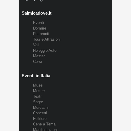
Saimicadove.it
Eventi
Dormire
Ristoranti
Tour e Attrazioni
Voli
Noleggio Auto
Master
Corsi
Eventi in Italia
Musei
Mostre
Teatri
Sagre
Mercatini
Concerti
Folklore
Cene a Tema
Manifestazioni