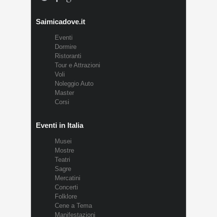
Saimicadove.it
Eventi
Dormire
Ristoranti
Tour e Attrazioni
Voli
Noleggio Auto
Master
Corsi
Eventi in Italia
Musei
Mostre
Teatri
Sagre
Mercatini
Concerti
Folklore
Cene a Tema
Manifestazioni