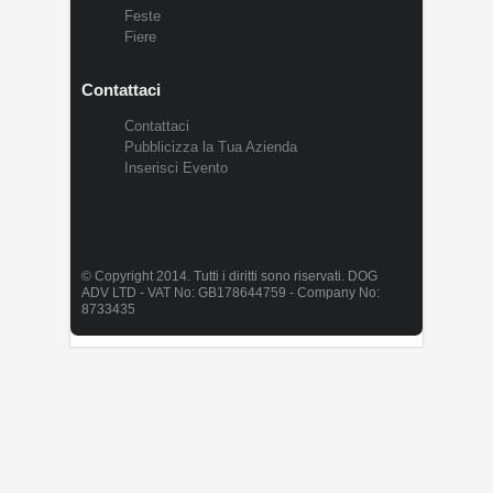
Feste
Fiere
Contattaci
Contattaci
Pubblicizza la Tua Azienda
Inserisci Evento
© Copyright 2014. Tutti i diritti sono riservati. DOG
ADV LTD - VAT No: GB178644759 - Company No:
8733435